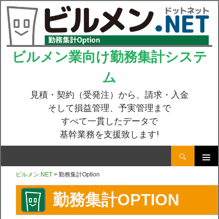
ビルメン業向け勤務集計システ
ム
見積・契約（受発注）から、請求・入金
そして損益管理、予実管理まで
すべて一貫したデータで
基幹業務を支援致します!
検
索
コ
メインメ
ビルメン.NET
> 勤務集計Option
ニュー
ン
勤務集計OPTION
テ
ン