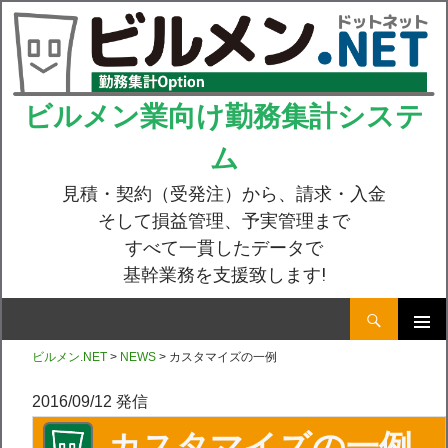
ビルメン業向け勤務集計システ
ム
見積・契約（受発注）から、請求・入金
そして損益管理、予実管理まで
すべて一貫したデータで
基幹業務を支援致します!
検
索
コ
メインメ
ビルメン.NET
>
NEWS
> カスタマイズの一例
ニュー
ン
2016/09/12 発信
テ
カスタマイズの一例
ン